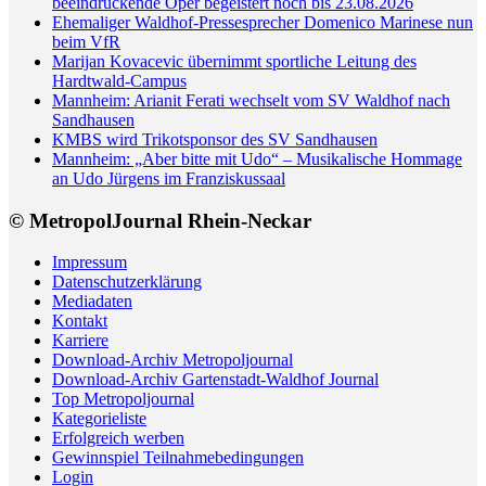
beeindruckende Oper begeistert noch bis 23.08.2026
Ehemaliger Waldhof-Pressesprecher Domenico Marinese nun
beim VfR
Marijan Kovacevic übernimmt sportliche Leitung des
Hardtwald-Campus
Mannheim: Arianit Ferati wechselt vom SV Waldhof nach
Sandhausen
KMBS wird Trikotsponsor des SV Sandhausen
Mannheim: „Aber bitte mit Udo“ – Musikalische Hommage
an Udo Jürgens im Franziskussaal
© MetropolJournal Rhein-Neckar
Impressum
Datenschutzerklärung
Mediadaten
Kontakt
Karriere
Download-Archiv Metropoljournal
Download-Archiv Gartenstadt-Waldhof Journal
Top Metropoljournal
Kategorieliste
Erfolgreich werben
Gewinnspiel Teilnahmebedingungen
Login