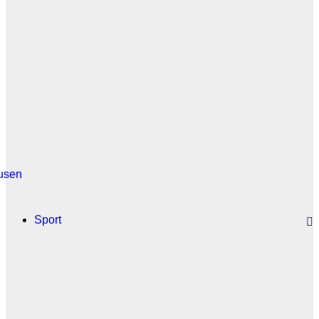
usen
Sport