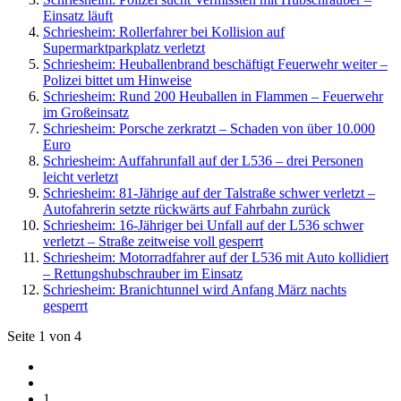
Einsatz läuft
Schriesheim: Rollerfahrer bei Kollision auf
Supermarktparkplatz verletzt
Schriesheim: Heuballenbrand beschäftigt Feuerwehr weiter –
Polizei bittet um Hinweise
Schriesheim: Rund 200 Heuballen in Flammen – Feuerwehr
im Großeinsatz
Schriesheim: Porsche zerkratzt – Schaden von über 10.000
Euro
Schriesheim: Auffahrunfall auf der L536 – drei Personen
leicht verletzt
Schriesheim: 81-Jährige auf der Talstraße schwer verletzt –
Autofahrerin setzte rückwärts auf Fahrbahn zurück
Schriesheim: 16-Jähriger bei Unfall auf der L536 schwer
verletzt – Straße zeitweise voll gesperrt
Schriesheim: Motorradfahrer auf der L536 mit Auto kollidiert
– Rettungshubschrauber im Einsatz
Schriesheim: Branichtunnel wird Anfang März nachts
gesperrt
Seite 1 von 4
1