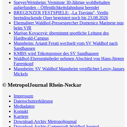
Speyer/Weinheim: Vermisste 30-Jährige wohlbehalten
aufgefunden – Öffentlichkeitsfahndung beendet
BREGENZER FESTSPIELE: „La Traviata“, Verdis
beeindruckende Oper begeistert noch bis 23.08.2026
Ehemaliger Waldhof-Pressesprecher Domenico Marinese nun
beim VfR
Marijan Kovacevic übernimmt sportliche Leitung des
Hardtwald-Campus
Mannheim: Arianit Ferati wechselt vom SV Waldhof nach
Sandhausen
KMBS wird Trikotsponsor des SV Sandhausen
Waldhof-Ehrenmitglieder nehmen Abschied von Hans-Jürgen
Farrenkopf
Mannheim: SV Waldhof Mannheim verpflichtet Leroy-Jaques
Mickels
© MetropolJournal Rhein-Neckar
Impressum
Datenschutzerklärung
Mediadaten
Kontakt
Karriere
Download-Archiv Metropoljournal
Download-Archiv Gartenstadt-Waldhof Journal