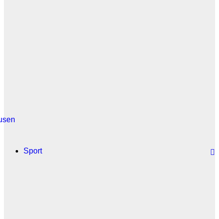
usen
Sport