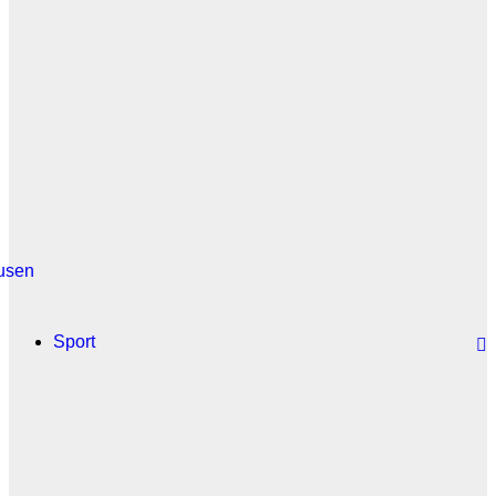
usen
Sport