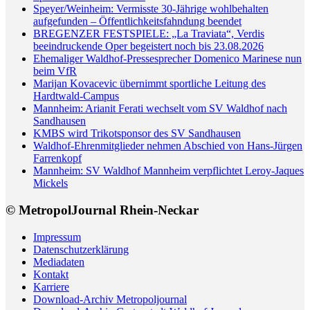
Speyer/Weinheim: Vermisste 30-Jährige wohlbehalten
aufgefunden – Öffentlichkeitsfahndung beendet
BREGENZER FESTSPIELE: „La Traviata“, Verdis
beeindruckende Oper begeistert noch bis 23.08.2026
Ehemaliger Waldhof-Pressesprecher Domenico Marinese nun
beim VfR
Marijan Kovacevic übernimmt sportliche Leitung des
Hardtwald-Campus
Mannheim: Arianit Ferati wechselt vom SV Waldhof nach
Sandhausen
KMBS wird Trikotsponsor des SV Sandhausen
Waldhof-Ehrenmitglieder nehmen Abschied von Hans-Jürgen
Farrenkopf
Mannheim: SV Waldhof Mannheim verpflichtet Leroy-Jaques
Mickels
© MetropolJournal Rhein-Neckar
Impressum
Datenschutzerklärung
Mediadaten
Kontakt
Karriere
Download-Archiv Metropoljournal