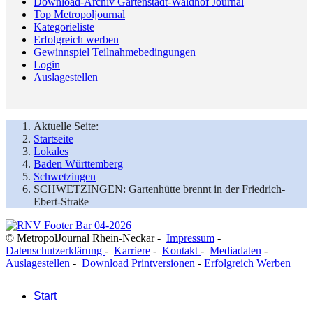
Download-Archiv Gartenstadt-Waldhof Journal
Top Metropoljournal
Kategorieliste
Erfolgreich werben
Gewinnspiel Teilnahmebedingungen
Login
Auslagestellen
Aktuelle Seite:
Startseite
Lokales
Baden Württemberg
Schwetzingen
SCHWETZINGEN: Gartenhütte brennt in der Friedrich-
Ebert-Straße
© MetropolJournal Rhein-Neckar -
Impressum
-
Datenschutzerklärung
-
Karriere
-
Kontakt
-
Mediadaten
-
Auslagestellen
-
Download Printversionen
-
Erfolgreich Werben
Start