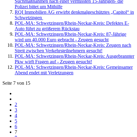
Suchmaßnahmen nach einer vermissten 15-Jährigen- die
Polizei bittet um Mithilfe
RQI Immobilien AG erwirbt denkmalgeschütztes „Capitol“ in
Schwetzingen
POL-MA: Schwetzingen/Rhein-Neckar-Kreis: Defektes E-
Auto führt zu größerem Rückstau
POL-MA: Schwetzingen/Rhein-Neckar-Kreis: 87-Jährige
wird um 40.000 Euro gebracht - Zeugen gesucht
POL-MA: Schwetzingen/Rhein-Neckar-Kreis: Zeugen nach
Streit zwischen Verkehrsteilnehmern gesucht!
POL-MA: Schwetzingen/Rhein-Neckar-Kreis: Ausgebrannter
Pkw wirft Fragen auf - Zeugen gesucht!
POL-MA: Schwetzingen/Rhein-Neckar-Kreis: Gemeinsamer
Abend endet mit Verletzungen
Seite 7 von 15
2
3
4
5
6
7