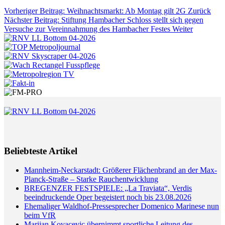
Vorheriger Beitrag: Weihnachtsmarkt: Ab Montag gilt 2G
Zurück
Nächster Beitrag: Stiftung Hambacher Schloss stellt sich gegen
Versuche zur Vereinnahmung des Hambacher Festes
Weiter
Beliebteste Artikel
Mannheim-Neckarstadt: Größerer Flächenbrand an der Max-
Planck-Straße – Starke Rauchentwicklung
BREGENZER FESTSPIELE: „La Traviata“, Verdis
beeindruckende Oper begeistert noch bis 23.08.2026
Ehemaliger Waldhof-Pressesprecher Domenico Marinese nun
beim VfR
Marijan Kovacevic übernimmt sportliche Leitung des