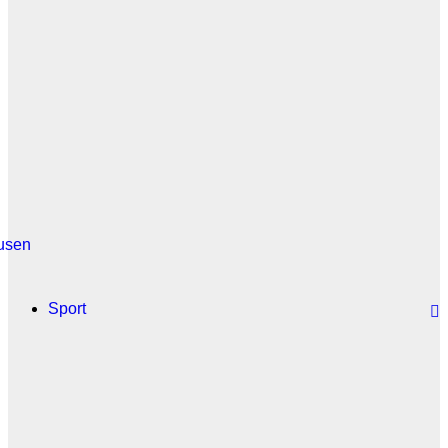
usen
Sport