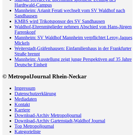
Hardtwald-Campus
Mannheim: Arianit Ferati wechselt vom SV Waldhof nach
Sandhausen
KMBS wird Trikotsponsor des SV Sandhausen
Waldhof-Ehrenmitglieder nehmen Abschied von Hans-Jürgen
Farrenkopf
Mannheim: SV Waldhof Mannheim verpflichtet Leroy-Jaques
Mickels
Weiterstadt-Gräfenhausen: Einfamilienhaus in der Frankfurter
Straße brennt
Mannheim: Ausstellung zeigt junge Perspektiven auf 35 Jahre
Deutsche Einheit
© MetropolJournal Rhein-Neckar
Impressum
Datenschutzerklärung
Mediadaten
Kontakt
Karriere
Download-Archiv Metropoljournal
Download-Archiv Gartenstadt-Waldhof Journal
Top Metropoljournal
Kategorieliste