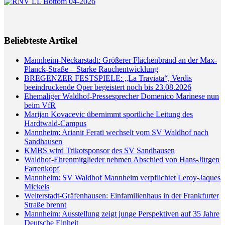
Beliebteste Artikel
Mannheim-Neckarstadt: Größerer Flächenbrand an der Max-
Planck-Straße – Starke Rauchentwicklung
BREGENZER FESTSPIELE: „La Traviata“, Verdis
beeindruckende Oper begeistert noch bis 23.08.2026
Ehemaliger Waldhof-Pressesprecher Domenico Marinese nun
beim VfR
Marijan Kovacevic übernimmt sportliche Leitung des
Hardtwald-Campus
Mannheim: Arianit Ferati wechselt vom SV Waldhof nach
Sandhausen
KMBS wird Trikotsponsor des SV Sandhausen
Waldhof-Ehrenmitglieder nehmen Abschied von Hans-Jürgen
Farrenkopf
Mannheim: SV Waldhof Mannheim verpflichtet Leroy-Jaques
Mickels
Weiterstadt-Gräfenhausen: Einfamilienhaus in der Frankfurter
Straße brennt
Mannheim: Ausstellung zeigt junge Perspektiven auf 35 Jahre
Deutsche Einheit