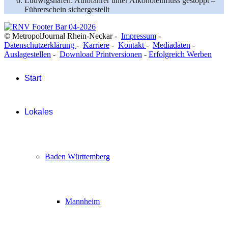
Ludwigshafen: Autofahrer unter Alkoholeinfluss gestoppt –
Führerschein sichergestellt
© MetropolJournal Rhein-Neckar -
Impressum
-
Datenschutzerklärung
-
Karriere
-
Kontakt
-
Mediadaten
-
Auslagestellen
-
Download Printversionen
-
Erfolgreich Werben
Start
Lokales
Baden Württemberg
Mannheim