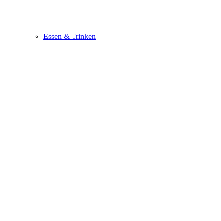
Essen & Trinken
Gesundheit
Haus & Garten
Stars
Freizeit & Reisen
Events