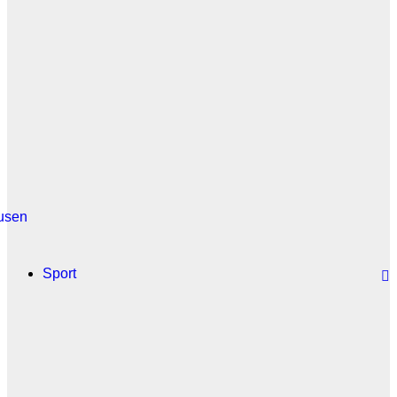
usen
Sport