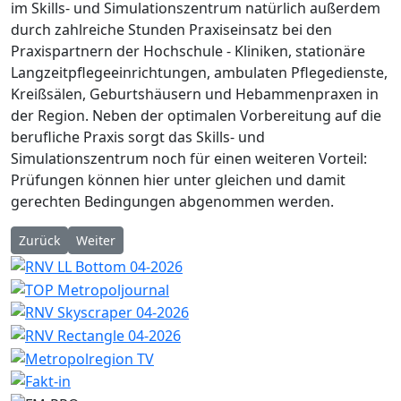
im Skills- und Simulationszentrum natürlich außerdem
durch zahlreiche Stunden Praxiseinsatz bei den
Praxispartnern der Hochschule - Kliniken, stationäre
Langzeitpflegeeinrichtungen, ambulaten Pflegedienste,
Kreißsälen, Geburtshäusern und Hebammenpraxen in
der Region. Neben der optimalen Vorbereitung auf die
berufliche Praxis sorgt das Skills- und
Simulationszentrum noch für einen weiteren Vorteil:
Prüfungen können hier unter gleichen und damit
gerechten Bedingungen abgenommen werden.
Vorheriger Beitrag: „Keine Likes für Lügen!“: 6. Woche der Med
Nächster Beitrag: Gerüst für Modernisierung: Sparkas
Zurück
Weiter