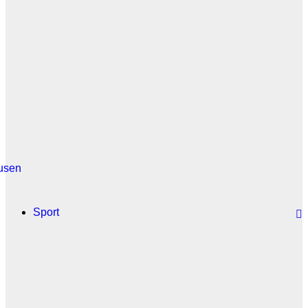
usen
Sport