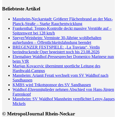
Beliebteste Artikel
Mannheim-Neckarstadt: Größerer Flächenbrand an der Max-
Planck-Straße – Starke Rauchentwicklung
Frankenthal: Tempo-Kontrolle deckt massive Verstöße auf –
Spitzenwert bei 128 km/h
Speyer/Weinheim: Vermisste 30-Jährige wohlbehalten
aufgefunden – Öffentlichkeitsfahndung beendet
BREGENZER FESTSPIELE: „La Traviata“, Verdis
beeindruckende Oper begeistert noch bis 23.08.2026
Ehemaliger Waldhof-Pressesprecher Domenico Marinese nun
beim VfR
Marijan Kovacevic übernimmt sportliche Leitung des
Hardtwald-Campus
Mannheim: Arianit Ferati wechselt vom SV Waldhof nach
Sandhausen
KMBS wird Trikotsponsor des SV Sandhausen
Waldhof-Ehrenmitglieder nehmen Abschied von Hans-Jürgen
Farrenkopf
Mannheim: SV Waldhof Mannheim verpflichtet Leroy-Jaques
Mickels
© MetropolJournal Rhein-Neckar