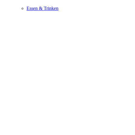
Essen & Trinken
Gesundheit
Haus & Garten
Stars
Freizeit & Reisen
Events
Gewinnen