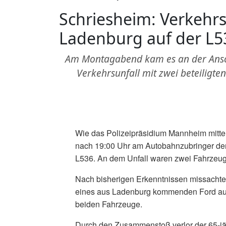
Schriesheim: Verkehrs
Ladenburg auf der L5
Am Montagabend kam es an der Ansch
Verkehrsunfall mit zwei beteiligte
Wie das Polizeipräsidium Mannheim mittei
nach 19:00 Uhr am Autobahnzubringer der
L536. An dem Unfall waren zwei Fahrzeuge
Nach bisherigen Erkenntnissen missachtete
eines aus Ladenburg kommenden Ford auf d
beiden Fahrzeuge.
Durch den Zusammenstoß verlor der 65-jäh