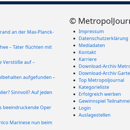
© MetropolJour
Impressum
rand an der Max-Planck-
Datenschutzerklärung
Mediadaten
ee – Täter flüchten mit
Kontakt
Karriere
e Verstöße auf –
Download-Archiv Metro
Download-Archiv Garte
hlbehalten aufgefunden –
Top Metropoljournal
Kategorieliste
ler? Sinnvoll? Auf jeden
Erfolgreich werben
Gewinnspiel Teilnahm
is beeindruckende Oper
Login
Auslagestellen
nico Marinese nun beim