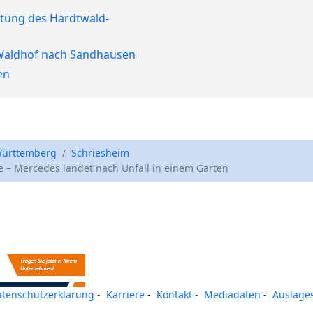
itung des Hardtwald-
 Waldhof nach Sandhausen
en
ürttemberg
Schriesheim
e – Mercedes landet nach Unfall in einem Garten
atenschutzerklärung
-
Karriere
-
Kontakt
-
Mediadaten
-
Auslages