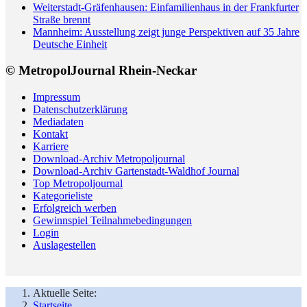
Weiterstadt-Gräfenhausen: Einfamilienhaus in der Frankfurter
Straße brennt
Mannheim: Ausstellung zeigt junge Perspektiven auf 35 Jahre
Deutsche Einheit
© MetropolJournal Rhein-Neckar
Impressum
Datenschutzerklärung
Mediadaten
Kontakt
Karriere
Download-Archiv Metropoljournal
Download-Archiv Gartenstadt-Waldhof Journal
Top Metropoljournal
Kategorieliste
Erfolgreich werben
Gewinnspiel Teilnahmebedingungen
Login
Auslagestellen
Aktuelle Seite:
Startseite