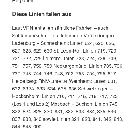
Regionen.
Diese Linien fallen aus
Laut VRN entfallen sämtliche Fahrten – auch
Schülerverkehre – auf folgenden Verbindungen:
Ladenburg – Schriesheim: Linien 624, 625, 626,
627, 628, 629, 630 St. Leon-Rot: Linien 719, 720,
721, 722, 725 Leimen: Linien 723, 724, 726, 749,
751, 757, 758, 759 Neckargemünd: Linien 735, 736,
737, 743, 744, 746, 748, 752, 753, 754, 755, 817
Heidelberg: RNV-Linie 34 Weinheim: Linien 631,
632, 632A, 633, 634, 635, 636 Schwetzingen –
Hockenheim: Linien 710, 711, 715, 716, 717, 732
(Los 1 und Los 2) Mosbach – Buchen: Linien 745,
822, 824, 828, 830, 831, 832, 833, 834, 835, 836,
837, 838, 840 sowie Linien 821, 823, 841, 842, 843,
844, 845, 999