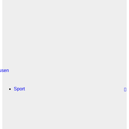
usen
Sport