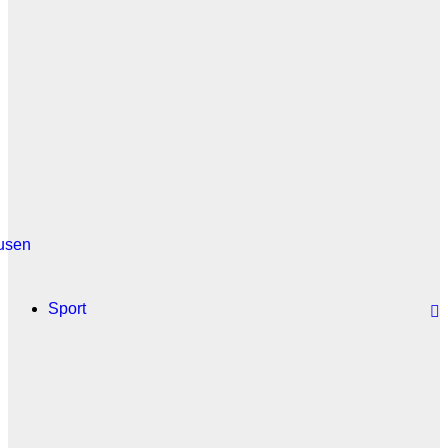
usen
Sport