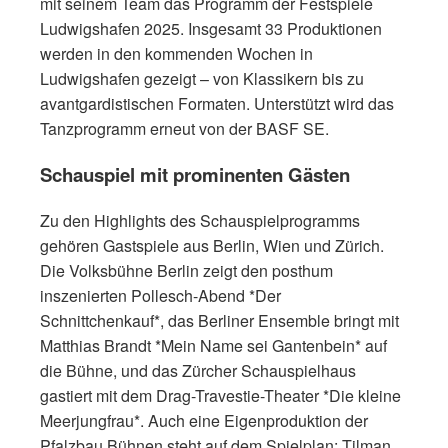
mit seinem Team das Programm der Festspiele
Ludwigshafen 2025. Insgesamt 33 Produktionen
werden in den kommenden Wochen in
Ludwigshafen gezeigt – von Klassikern bis zu
avantgardistischen Formaten. Unterstützt wird das
Tanzprogramm erneut von der BASF SE.
Schauspiel mit prominenten Gästen
Zu den Highlights des Schauspielprogramms
gehören Gastspiele aus Berlin, Wien und Zürich.
Die Volksbühne Berlin zeigt den posthum
inszenierten Pollesch-Abend *Der
Schnittchenkauf*, das Berliner Ensemble bringt mit
Matthias Brandt *Mein Name sei Gantenbein* auf
die Bühne, und das Zürcher Schauspielhaus
gastiert mit dem Drag-Travestie-Theater *Die kleine
Meerjungfrau*. Auch eine Eigenproduktion der
Pfalzbau Bühnen steht auf dem Spielplan: Tilman