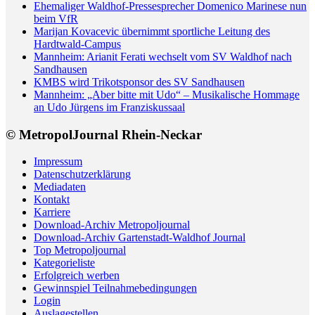
Ehemaliger Waldhof-Pressesprecher Domenico Marinese nun
beim VfR
Marijan Kovacevic übernimmt sportliche Leitung des
Hardtwald-Campus
Mannheim: Arianit Ferati wechselt vom SV Waldhof nach
Sandhausen
KMBS wird Trikotsponsor des SV Sandhausen
Mannheim: „Aber bitte mit Udo“ – Musikalische Hommage
an Udo Jürgens im Franziskussaal
© MetropolJournal Rhein-Neckar
Impressum
Datenschutzerklärung
Mediadaten
Kontakt
Karriere
Download-Archiv Metropoljournal
Download-Archiv Gartenstadt-Waldhof Journal
Top Metropoljournal
Kategorieliste
Erfolgreich werben
Gewinnspiel Teilnahmebedingungen
Login
Auslagestellen